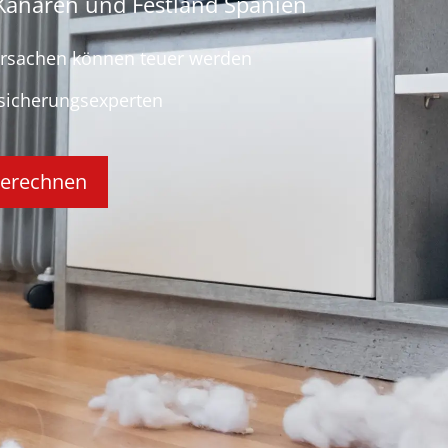
 Kanaren und Festland Spanien
Ursachen können teuer werden
sicherungsexperten
berechnen