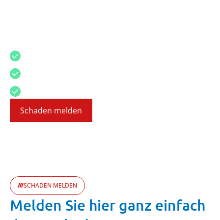
Schadensmeldung
Schnelle und zuverlässige Unterstützung bei
Ihrer Schadensmeldung
Sehr schnelle Abwicklung
Deutsche Versicherungsexperten
24/7 Erreichbarkeit
Schaden melden
SCHADEN MELDEN
Melden Sie hier ganz einfach