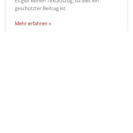
Es gibt keinen Textauszug, da dies ein
geschützter Beitrag ist.
Mehr erfahren »
Private
Krankenversicherung
Sanitas Spanien
Wenn Sie als Ausländer in Spanien leben,
bietet Sanitas Más Salud eine ideale Lösung
für Ihre Krankenversicherung, die sich speziell
an Ihre Bedürfnisse anpasst. Dabei steht Ihre
Gesundheit und Ihr Wohlbefinden im
Mittelpunkt, ganz egal, ob Sie einen Arzt