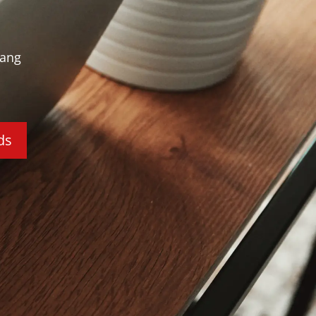
fang
ds